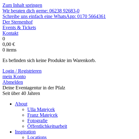
Zum Inhalt springen
Wir beraten dich gerne:
06238 92683-0
Schreibe uns einfach eine WhatsApp:
0170 5664361
Der Sternenhof
Events & Tickets
Kontakt
0
0,00
€
0
items
Es befinden sich keine Produkte im Warenkorb.
Login / Registrieren
mein Konto
Abmelden
Deine Eventagentur in der Pfalz
Seit über 40 Jahren
About
Ulla Matejcek
Franz Matejcek
Fotografie
Öffentlichkeitsarbeit
Inspiration
Locations